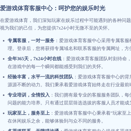
爱游戏体育客服中心：呵护您的娱乐时光
在爱游戏体育，我们深知玩家在娱乐过程中可能遇到的各种问题
视为我们的己任，为您提供7x24小时无微不至的关怀。
专属客服，一对一服务
：爱游戏体育客服中心采用专属客服
理。登录后，您将获得专属域名和联系客服的专属网址，方
全年365天，7x24小时在线
：爱游戏体育客服团队时刻待命，
在游戏中的每一个瞬间都能感受到我们的关怀。
经验丰富，水平一流的科技团队
：爱游戏体育客服中心的背
源源不断的动力。我们秉承着爱游戏体育始终走在行业最前
专业培训，全情投入
：我们拥有最专业的客服服务团队，每
问题的能力培养。只有通过层层筛选选拔的客服人员才能成
玩家至上，服务至上
：爱游戏体育客服中心秉承着“玩家至
在休闲娱乐之余，能够体验到与众不同的服务。