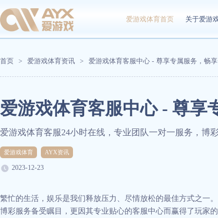
爱游戏体育首页
关于爱游
首页
>
爱游戏体育资讯
>
爱游戏体育客服中心 - 尊享专属服务，畅
爱游戏体育客服中心 - 尊
爱游戏体育客服24小时在线，专业团队一对一服务，博彩
爱游戏体育
AYX资讯
2023-12-23
繁忙的生活，娱乐是我们释放压力、尽情放松的最佳方式之一。
博彩服务备受瞩目，更因其专业贴心的客服中心而赢得了玩家的