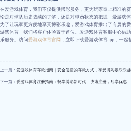
在爱游戏体育，我们不仅提供博彩服务，更为玩家奉上精准的赛
论是对球队历史战绩的了解，还是对球员状态的把握，爱游戏体
为了让玩家更方便地享受博彩乐趣，爱游戏体育推出了专属的爱游
游戏体育，我们将客户体验置于首位。爱游戏体育客服中心借助
乐服务。访问
爱游戏体育官网
，立即下载爱游戏体育app，一
上一篇：
爱游戏体育存款指南｜安全便捷的存款方式，享受博彩娱乐乐趣
下一篇：
爱游戏体育注册指南：畅享博彩新时代，快速注册，尽享优惠！