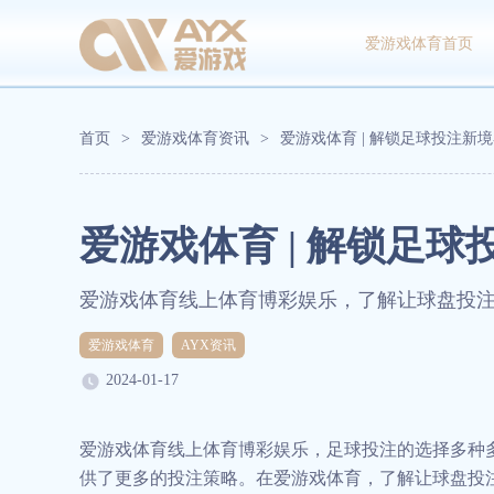
爱游戏体育首页
首页
>
爱游戏体育资讯
>
爱游戏体育 | 解锁足球投注新
爱游戏体育 | 解锁足
爱游戏体育线上体育博彩娱乐，了解让球盘投
爱游戏体育
AYX资讯
2024-01-17
爱游戏体育线上体育博彩娱乐，足球投注的选择多种
供了更多的投注策略。在爱游戏体育，了解让球盘投