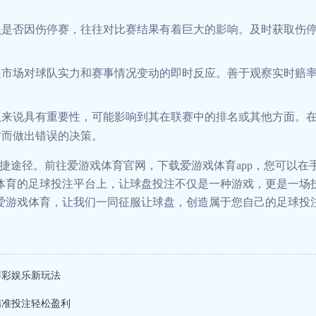
员是否因伤停赛，往往对比赛结果有着巨大的影响。及时获取伤
是市场对球队实力和赛事情况变动的即时反应。善于观察实时赔
队来说具有重要性，可能影响到其在联赛中的排名或其他方面。
右而做出错误的决策。
便捷途径。前往爱游戏体育官网，下载爱游戏体育app，您可以
体育的足球投注平台上，让球盘投注不仅是一种游戏，更是一场
爱游戏体育，让我们一同征服让球盘，创造属于您自己的足球投
博彩娱乐新玩法
精准投注轻松盈利