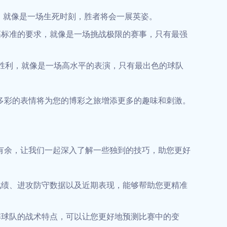
，就像是一场生死时刻，胜者将会一展英姿。
高标准的要求，就像是一场挑战极限的赛事，只有最强
胜利，就像是一场高水平的表演，只有最出色的球队
多彩的表情将为您的博彩之旅增添更多的趣味和刺激。
有余，让我们一起深入了解一些独到的技巧，助您更好
战绩、进攻防守数据以及近期表现，能够帮助您更精准
解球队的战术特点，可以让您更好地预测比赛中的变