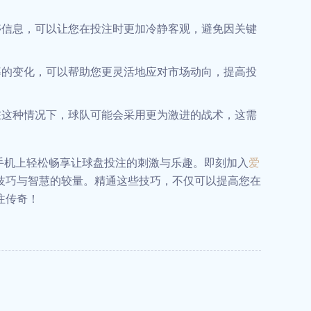
停信息，可以让您在投注时更加冷静客观，避免因关键
率的变化，可以帮助您更灵活地应对市场动向，提高投
在这种情况下，球队可能会采用更为激进的战术，这需
在手机上轻松畅享让球盘投注的刺激与乐趣。即刻加入
爱
技巧与智慧的较量。精通这些技巧，不仅可以提高您在
注传奇！