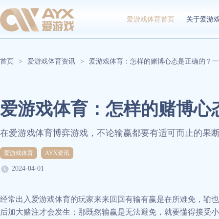
爱游戏体育首页
关于爱游
首页
>
爱游戏体育资讯
>
爱游戏体育：怎样的赌博心态是正确的？一
爱游戏体育：怎样的赌博心
在爱游戏体育博弈游戏，不论输赢都要有适可而止的果
爱游戏体育
AYX资讯
2024-04-01
经常出入爱游戏体育的玩家来来回回有输有赢是在所难免，输也
后加大赌注才会发生；那既然输赢是无法避免，就要懂得接受小