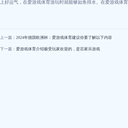
上好运气，在爱游戏体育游玩时就能够如鱼得水。在爱游戏体育
上一篇：
2024年德国欧洲杯：爱游戏体育建议你要了解以下内容
下一篇：
爱游戏体育介绍极受玩家欢迎的，是百家乐游戏